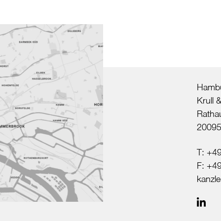
Hambu
Krull
Ratha
2009
T:
+49
F: +4
kanzl